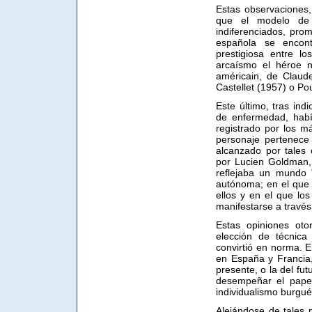
Estas observaciones, 
que el modelo de 
indiferenciados, prom
española se encont
prestigiosa entre lo
arcaísmo el héroe n
américain, de Claud
Castellet (1957) o Po
Este último, tras in
de enfermedad, había
registrado por los m
personaje pertenece
alcanzado por tales 
por Lucien Goldman, 
reflejaba un mundo 
autónoma; en el que 
ellos y en el que lo
manifestarse a través 
Estas opiniones oto
elección de técnica 
convirtió en norma. En
en España y Francia,
presente, o la del fu
desempeñar el papel
individualismo burgué
Alejándose de tales 