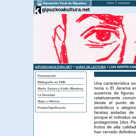
inicio
contacto
gipuzkoakultura.net
GIPUZKOAKULTURA.NET
>
GUÍAS DE LECTURA
> LUIS MARTÍN SA
Presentación
Bibliografía en KMK
Una característica e
noria o El Jarama es
Martín Santos y Koldo Mitxelena
ausencia de figuras
La Novedad
relativamente común
Mujer y Silencio
desde el punto de 
simbólicos o alegóri
Periplo/Significación
facetas aisladas de 
porque el individuo s
protagonista (dos P
frutos de alta calida
han cerrado definitiv