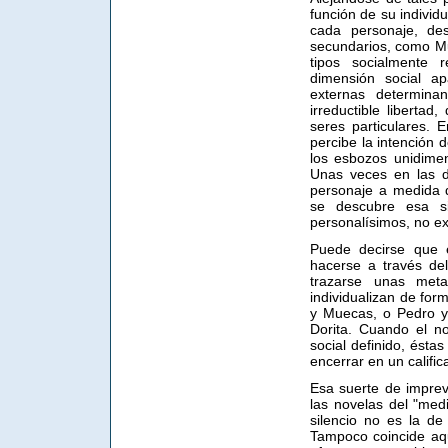
función de su individ
cada personaje, des
secundarios, como Mu
tipos socialmente r
dimensión social ap
externas determina
irreductible liberta
seres particulares. 
percibe la intención 
los esbozos unidimen
Unas veces en las di
personaje a medida 
se descubre esa si
personalísimos, no exp
Puede decirse que 
hacerse a través de
trazarse unas meta
individualizan de fo
y Muecas, o Pedro y
Dorita. Cuando el n
social definido, ésta
encerrar en un calific
Esa suerte de imprevi
las novelas del "medi
silencio no es la de
Tampoco coincide aqu