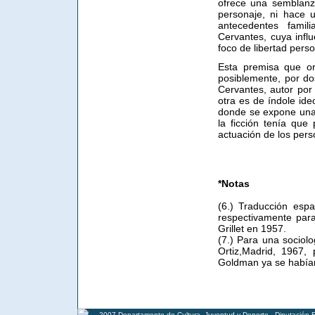
ofrece una semblanz
personaje, ni hace u
antecedentes famil
Cervantes, cuya infl
foco de libertad perso
Esta premisa que or
posiblemente, por dos
Cervantes, autor por
otra es de índole ide
donde se expone una r
la ficción tenía que
actuación de los pers
*Notas
(6.) Traducción esp
respectivamente par
Grillet en 1957.
(7.) Para una sociolo
Ortiz,Madrid, 1967,
Goldman ya se habían
2007 Departamento de Cultura, Juventud y Deporte - Diputación 