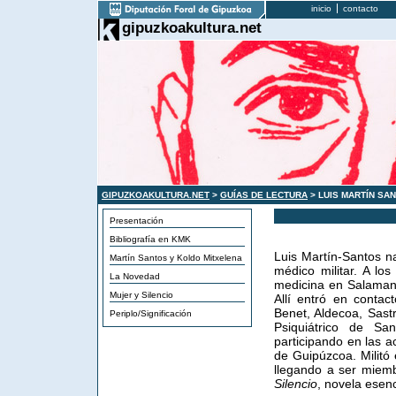
inicio
contacto
gipuzkoakultura.net
GIPUZKOAKULTURA.NET
>
GUÍAS DE LECTURA
> LUIS MARTÍN SA
Presentación
Bibliografía en KMK
Luis Martín-Santos n
Martín Santos y Koldo Mitxelena
médico militar. A lo
La Novedad
medicina en Salamanc
Mujer y Silencio
Allí entró en conta
Benet, Aldecoa, Sastr
Periplo/Significación
Psiquiátrico de Sa
participando en las a
de Guipúzcoa. Militó 
llegando a ser miemb
Silencio
, novela esenc