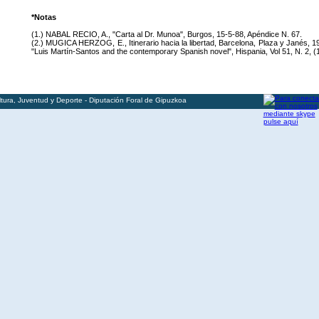
*Notas
(1.) NABAL RECIO, A., "Carta al Dr. Munoa", Burgos, 15-5-88, Apéndice N. 67.
(2.) MUGICA HERZOG, E., Itinerario hacia la libertad, Barcelona, Plaza y Janés, 19
"Luis Martín-Santos and the contemporary Spanish novel", Hispania, Vol 51, N. 2, (1
ura, Juventud y Deporte - Diputación Foral de Gipuzkoa