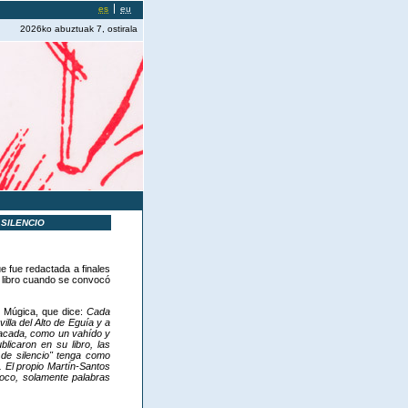
es
eu
2026ko abuztuak 7, ostirala
 SILENCIO
 fue redactada a finales
l libro cuando se convocó
e Múgica, que dice:
Cada
illa del Alto de Eguía y a
a tacada, como un vahído y
licaron en su libro, las
 de silencio" tenga como
 El propio Martín-Santos
poco, solamente palabras