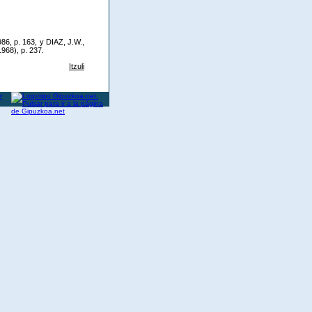
86, p. 163, y DIAZ, J.W.,
968), p. 237.
Itzuli