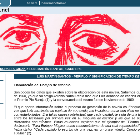
hasiera
harremanetarako
.net
AKURKETA GIDAK
> LUIS MARTÍN SANTOS, GAUR ERE
LUIS MARTIN-SANTOS - PERIPLO Y SIGNIFICACION DE
TIEMPO DE
Elaboración de
Tiempo de silencio
Son pocos los datos que existen sobre la elaboración de esta novela. Sabemos que
de 1960, ya que su amigo Antonio Nabal Recio dice que Luis acababa de escribir e
el Premio Pío Baroja (1) y la convocatoria del mismo fue en Noviembre de 1960.
El que aporta información sobre el proceso de gestación de la novela es Enriqu
vez que Luis terminaba un capítulo de su novela, me invitaba a cenar con él en su v
comentarlo juntos. Era tal su riqueza intelectual, que cada capítulo le salía de un
entre los tecleados por primera vez en su máquina de escribir y los que se pub
diferencias son mínimas. Estas reuniones explican que mi ejemplar de "Tiempo
dedicatoria "Para Enrique Múgica, como reconocimiento de una real copaternidad".
había dicho: "Cada capítulo lo escribo de una vez, en un único vómito. Corrijo 
sueltas
" (2).