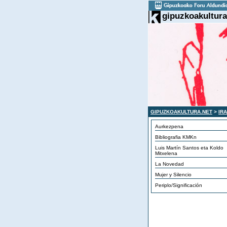
gipuzkoakultura
GIPUZKOAKULTURA.NET
>
IR
Aurkezpena
Bibliografia KMKn
Luis Martín Santos eta Koldo
Mitxelena
La Novedad
Mujer y Silencio
Periplo/Significación