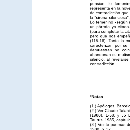
pensión, lo femeni
representa en la nov
de contradicción que 
la "sirena silenciosa
Lo femenino -según n
un párrafo ya citado
(para completar la ci
pero que nos empeñam
(115-16). Tanto la m
caracterizan por su 
demuestran no coin
abandonan su mutismo
silencio, al revelarse
contradicción.
*Notas
(1.) Apólogos, Barcelo
(2.) Ver Claude Talahi
(1980), 1-58; y Jo L
Taurus, 1985, capítul
(3.) Veinte poemas d
1988, p. 37.