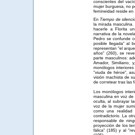
conscientes del vací
mujer burguesa, no po
femineidad reside en su
En
Tiempo de silenci
la mirada masculina. 
hacerle a Florita u
narrativa de la novel
Pedro se confunde co
posible llegada" al b
representan "el arque
años" (260), se rev
parte masculinos: a
Amador, Similiano, y,
monólogos interiores
"viuda de héroe", as
visión machista de s
de corretear tras las 
Los monólogos inter
masculina en voz de m
oculta, al subrayar l
voz de la mujer sumi
como una realidad e
contradictorio. La ot
responsable de ning
proyección de los te
fálica" (185) y al "