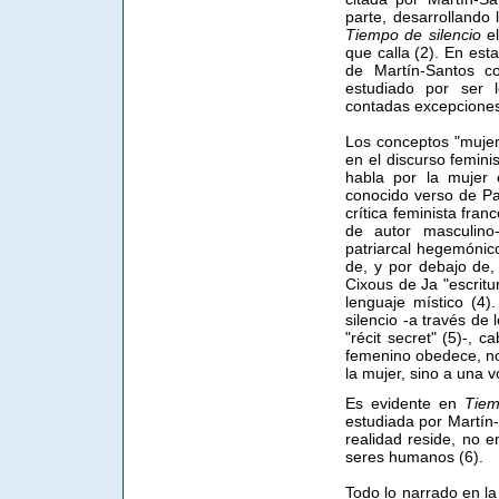
parte, desarrollando
Tiempo de silencio
el
que calla (2). En esta
de Martín-Santos c
estudiado por ser 
contadas excepciones
Los conceptos "mujer"
en el discurso feminis
habla por la mujer 
conocido verso de Pab
crítica feminista fra
de autor masculino-
patriarcal hegemónico
de, y por debajo de,
Cixous de Ja "escritu
lenguaje místico (4)
silencio -a través de
"récit secret" (5)-, 
femenino obedece, no
la mujer, sino a una vo
Es evidente en
Tiem
estudiada por Martín-S
realidad reside, no e
seres humanos (6).
Todo lo narrado en la