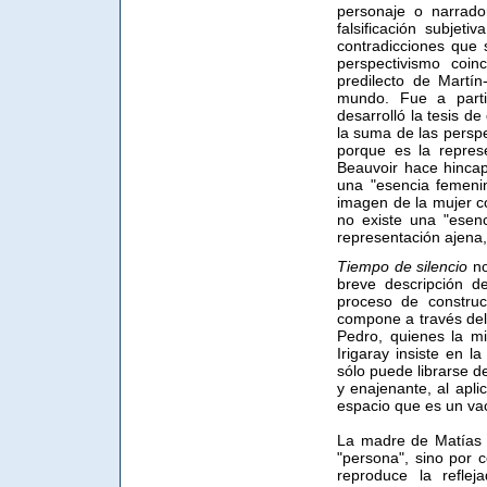
personaje o narrado
falsificación subjet
contradicciones que s
perspectivismo coin
predilecto de Martín-
mundo. Fue a parti
desarrolló la tesis de
la suma de las perspe
porque es la repres
Beauvoir hace hincap
una "esencia femenina
imagen de la mujer co
no existe una "esen
representación ajena,
Tiempo de silencio
no
breve descripción d
proceso de construc
compone a través del 
Pedro, quienes la mi
Irigaray insiste en l
sólo puede librarse d
y enajenante, al apli
espacio que es un vacío
La madre de Matías e
"persona", sino por c
reproduce la refle