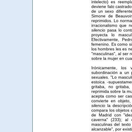
intelecto) es reemp
deviene falo castrado
de un sexo diferente
Simone de Beauvoir-
reprimidos. Lo normal
irracionalismo que 
silencio
pasa lo cont
proyecta lo mascu
Efectivamente, Ped
femenino. Es como si
los hombres les es ne
"masculinas", al ser 
sobre la mujer en cua
Irónicamente, los 
subordinación a un 
sexuales. "Lo masculi
estoica -supuestame
gritaba, no gritaba
reprimida sobre la mu
acepta como ser cas
convierte en objeto
silencio
la descripci
compara los objetos 
de Madrid con "ide
caverna" (233); al
masculinas del texto
alcanzable", por exist