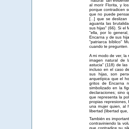
"natural" tan evidente
al morir Florita, y l
porque contradicen s
que no puede pensar"
[...] que se desliza
aguanta las brutali
sus hijas" (66). Si e
"ella, por lo genera
Encarna y de sus hija
"patriarca bíblico" M
cuando te pregunten. 
A mi modo de ver, la 
imagen natural de l
astucia" (118) de la
incluso en el caso 
sus hijas, son per
arquetípica que el ho
gritos de Encarna n
simbolizado en la f
declaraciones; sino q
que representa la pol
propias represiones,
una mujer quien, al h
libertad (libertad que
También es important
contraviniendo la vo
que contradice su si