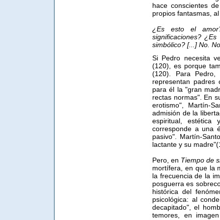
hace conscientes de
propios fantasmas, al
¿Es esto el amor
significaciones? ¿Es
simbólico? [...] No. 
Si Pedro necesita ve
(120), es porque ta
(120). Para Pedro,
representan padres 
para él la "gran madr
rectas normas". En su
erotismo", Martín-Sa
admisión de la libert
espiritual, estétic
corresponde a una 
pasivo". Martín-Sant
lactante y su madre"(
Pero, en
Tiempo de si
mortífera, en que la 
la frecuencia de la i
posguerra es sobreco
histórica del fenóm
psicológica: al conde
decapitado", el homb
temores, en imagen 