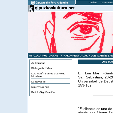
hasiera
harremane
gipuzkoakultura.net
GIPUZKOAKULTURA.NET
>
IRAKURKETA GIDAK
> LUIS MARTÍN SA
LUIS MA
Aurkezpena
Bibliografia KMKn
En: Luis Martín-Santo
Luis Martín Santos eta Koldo
Mitxelena
San Sebastián, 23-26
Universidad de Deust
La Novedad
153-162
Mujer y Silencio
Periplo/Significación
"El silencio es una de
citada por Martín-San