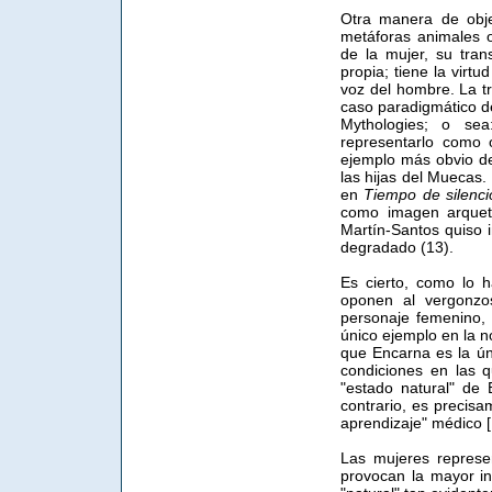
Otra manera de obj
metáforas animales 
de la mujer, su tran
propia; tiene la virtu
voz del hombre. La tr
caso paradigmático de 
Mythologies; o sea
representarlo como 
ejemplo más obvio de 
las hijas del Muecas.
en
Tiempo de silenci
como imagen arquetí
Martín-Santos quiso i
degradado (13).
Es cierto, como lo 
oponen al vergonzos
personaje femenino,
único ejemplo en la n
que Encarna es la úni
condiciones en las q
"estado natural" de 
contrario, es precisa
aprendizaje" médico [
Las mujeres represe
provocan la mayor in