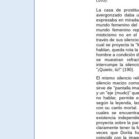
(105).
La casa de prostituc
avergonzado daba u
expresaba en miradas 
mundo femenino del b
mundo femenino repr
misticismo no en el
través de sus silencio
cual se proyecta la "
hablan, queda rota la 
hombre a condición d
se muestran refrac
interrumpe la silenc
"¡Quieto, tú!" (190).
El mismo silencio rel
silencio macizo como
sirve de "pantalla ima
y un "eje (mudo)" que
no hablar, permite 
según la leyenda, la
con su canto mortal. 
cuales se encuentra
existencia independ
proyecta sobre la par
claramente tener la 
veces que Dorita h
coincidir con la ima