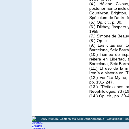
(4.) Hélene Cixou
posteriormente inclu
Courtivron, Brighton,
Spéculum de l'autre f
(5.) Op. cit., p. 30.
(6.) Dilthey, Jaspers
1955.
(7.) Simone de Beauvo
(8.) Op. cit.
(9.) Las citas son 
Barcelona, Seix Barra
(10.) Tiempo de Esp
reitera en Libertad, 
Barcelona, Seix Barra
(11.) El uso de la i
Ironía e historia en "
(12.) Ver "Le Mythe, 
pp. 191- 247.
(13.) "Reflexiones 
Neophilologus, 73 (19
(14.) Op. cit., pp. 39-
2007 Kultura, Gazteria eta Kirol Departamentua - Gipuzkoako For