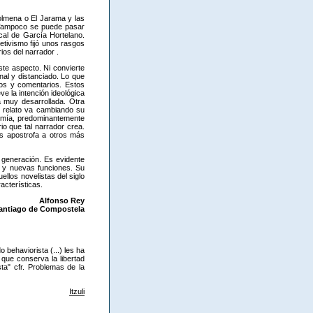
colmena o El Jarama y las
 Tampoco se puede pasar
cal de García Hortelano.
etivismo fijó unos rasgos
ios del narrador .
ste aspecto. Ni convierte
nal y distanciado. Lo que
ios y comentarios. Estos
ve la intención ideológica
a muy desarrollada. Otra
l relato va cambiando su
nomía, predominantemente
io que tal narrador crea.
ces apostrofa a otros más
 generación. Es evidente
d y nuevas funciones. Su
llos novelistas del siglo
acterísticas.
Alfonso Rey
Santiago de Compostela
 behaviorista (...) les ha
o que conserva la libertad
sta" cfr. Problemas de la
Itzuli