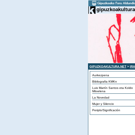
gipuzkoakultura
GIPUZKOAKULTURA.NET
>
IR
Aurkezpena
Bibliografia KMKn
Luis Martín Santos eta Koldo
Mitxelena
La Novedad
Mujer y Silencio
Periplo/Significación