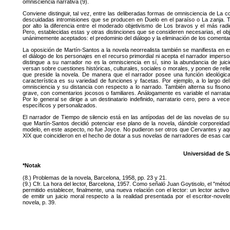
omnisciencia narrativa (9).
Conviene distinguir, tal vez, entre las deliberadas formas de omnisciencia de La 
descuidadas intromisiones que se producen en Duelo en el paraíso o La zanja.
por alto la diferencia entre el moderado objetivismo de Los bravos y el más radi
Pero, establecidas estas y otras distinciones que se consideren necesarias, el obj
unánimemente aceptados: el predominio del diálogo y la eliminación de los comentar
La oposición de Martín-Santos a la novela neorrealista también se manifiesta en e
el diálogo de los personajes en el recurso primordial ni acepta el narrador imperso
distingue a su narrador no es la omnisciencia en sí, sino la abundancia de juic
versan sobre cuestiones históricas, culturales, sociales o morales, y ponen de relie
que preside la novela. De manera que el narrador posee una función ideológic
característica es su variedad de funciones y facetas. Por ejemplo, a lo largo de
omnisciencia y su distancia con respecto a lo narrado. También alterna su fiso
grave, con comentarios jocosos o familiares. Análogamente es variable el narratar
Por lo general se dirige a un destinatario indefinido, narratario cero, pero a ve
específicos y personalizados.
El narrador de Tiempo de silencio está en las antípodas del de las novelas de su
que Martín-Santos decidió potenciar ese plano de la novela, dándole corporeida
modelo, en este aspecto, no fue Joyce. No pudieron ser otros que Cervantes y aque
XIX que coincidieron en el hecho de dotar a sus novelas de narradores de esas car
Universidad de 
*Notak
(8.) Problemas de la novela, Barcelona, 1958, pp. 23 y 21.
(9.) Cfr. La hora del lector, Barcelona, 1957. Como señaló Juan Goytisolo, el "método
permitido establecer, finalmente, una nueva relación con el lector: un lector activ
de emitir un juicio moral respecto a la realidad presentada por el escritor-noveli
novela, p. 39.