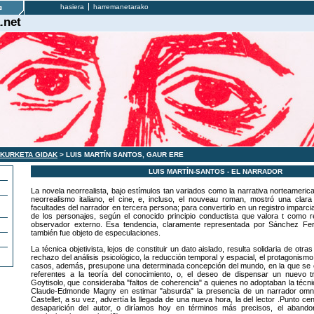
hasiera
harremanetarako
.net
AKURKETA GIDAK
> LUIS MARTÍN SANTOS, GAUR ERE
LUIS MARTÍN-SANTOS - EL NARRADOR
La novela neorrealista, bajo estímulos tan variados como la narrativa norteamerica
neorrealismo italiano, el cine, e, incluso, el nouveau roman, mostró una clara
facultades del narrador en tercera persona; para convertirlo en un registro imparci
de los personajes, según el conocido principio conductista que valora t como re
observador externo. Esa tendencia, claramente representada por Sánchez Fer
también fue objeto de especulaciones.
La técnica objetivista, lejos de constituir un dato aislado, resulta solidaria de otra
rechazo del análisis psicológico, la reducción temporal y espacial, el protagonismo
casos, además, presupone una determinada concepción del mundo, en la que se 
referentes a la teoría del conocimiento, o, el deseo de dispensar un nuevo tr
Goytisolo, que consideraba "faltos de coherencia" a quienes no adoptaban la técnic
Claude-Edmonde Magny en estimar "absurda" la presencia de un narrador omni
Castellet, a su vez, advertía la llegada de una nueva hora, la del lector .Punto cen
desaparición del autor, o diríamos hoy en términos más precisos, el abando