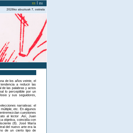
es
eu
2026ko abuztuak 7, ostirala
na de los años veinte, el
 tendencia a reducir las
al de las palabras y actos
al lo perceptible por un
losio y sus seguidores,
s elecciones narrativas: el
 múltiple, etc. En algunos
entremezclan cuestiones
ato al lector .Así, Juan
a objetiva, coincidía con
sciente (8). José María
tral del nuevo arte era la
no de un cierto tipo de