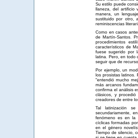
Su estilo puede consi
llaneza, del artificio
manera, un lenguaje
sustituido por otro,
reminiscencias literari
Como en casos anteri
de Martín-Santos. P
procedimientos esti
característicos de Ma
fuese sugerido por 
latina. Pero, en todo
seguir que de recursos
Por ejemplo, un mode
los prosistas latinos.
"entendió mucho mejo
más arcanos fundament
confirma el análisis 
clásicos, y procedió
creadores de entre los
Tal latinización s
secundariamente, en
fenómeno es en la p
cíclicas formadas por
en el género novelís
Tiempo de silencio, 
si se tiene en cuenta