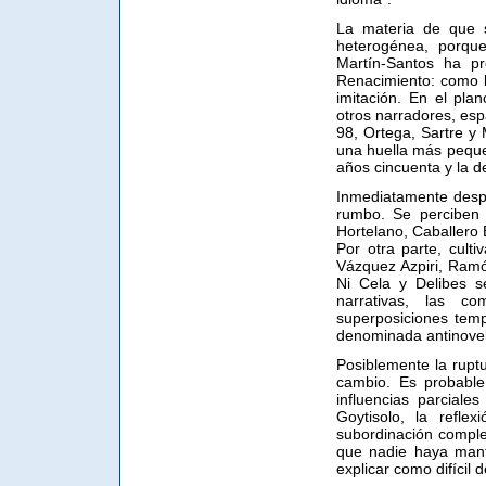
La materia de que 
heterogénea, porque
Martín-Santos ha p
Renacimiento: como l
imitación. En el plan
otros narradores, esp
98, Ortega, Sartre y 
una huella más pequeñ
años cincuenta y la d
Inmediatamente despu
rumbo. Se perciben 
Hortelano, Caballero 
Por otra parte, cult
Vázquez Azpiri, Ramó
Ni Cela y Delibes s
narrativas, las co
superposiciones temp
denominada antinove
Posiblemente la rupt
cambio. Es probable
influencias parciale
Goytisolo, la refle
subordinación comple
que nadie haya mante
explicar como difícil